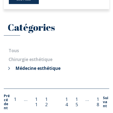
Catégories
Tous
Chirurgie esthétique
Médecine esthétique
Pré
Sui
1
…
1
1
1
1
1
…
1
cé
va
de
1
2
3
4
5
8
nt
nt