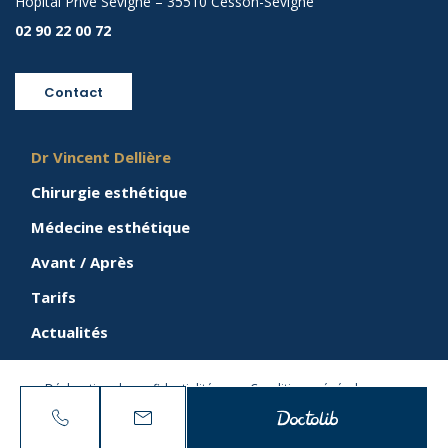
Hôpital Privé Sévigné – 35510 Cesson-Sévigné
02 90 22 00 72
Contact
Dr Vincent Dellière
Chirurgie esthétique
Médecine esthétique
Avant / Après
Tarifs
Actualités
Déclaration de confidentialité
Conditions générales
Création : Agence Sauvage /
Agence Antipodes Médical
N° RPPS : 10100396190