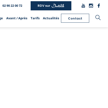
02 90 22 00 72
RDV sur
ge
Avant / Après
Tarifs
Actualités
Contact
hirurgie de la silhouette
Épilation laser
Chirurgie intime
Liposuccion
Epilation laser des aisselles
Nymphoplastie de réduction
Lipofilling
Epilation laser du maillot
Labioplastie de réduction
Bodylift
Epilation laser des jambes
Lipostructure des grandes
Abdominoplastie
Les autres zones traitées
lèvres
Brachioplastie
Epilation laser homme
Augmentation de la verge par
Cruroplastie
Les Lasers
pénoplastie
Lifting des fesses
Epilation électrique
Augmentation des fesses
Chirurgie post-bariatrique