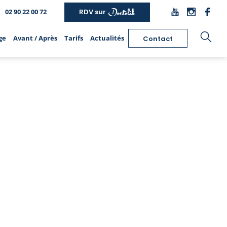
02 90 22 00 72
RDV sur
ge
Avant / Après
Tarifs
Actualités
Contact
hirurgie de la silhouette
Épilation laser
Chirurgie intime
Liposuccion
Epilation laser des aisselles
Nymphoplastie de réduction
Lipofilling
Epilation laser du maillot
Labioplastie de réduction
Bodylift
Epilation laser des jambes
Lipostructure des grandes
Abdominoplastie
Les autres zones traitées
lèvres
Brachioplastie
Epilation laser homme
Augmentation de la verge par
Cruroplastie
Les Lasers
pénoplastie
Lifting des fesses
Epilation électrique
Augmentation des fesses
Chirurgie post-bariatrique