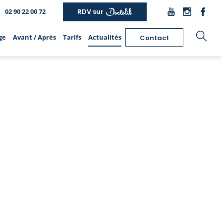
02 90 22 00 72
RDV sur
ge
Avant / Après
Tarifs
Actualités
Contact
hirurgie de la silhouette
Épilation laser
Chirurgie intime
Liposuccion
Epilation laser des aisselles
Nymphoplastie de réduction
Lipofilling
Epilation laser du maillot
Labioplastie de réduction
Bodylift
Epilation laser des jambes
Lipostructure des grandes
Abdominoplastie
Les autres zones traitées
lèvres
Brachioplastie
Epilation laser homme
Augmentation de la verge par
Cruroplastie
Les Lasers
pénoplastie
Lifting des fesses
Epilation électrique
Augmentation des fesses
Chirurgie post-bariatrique