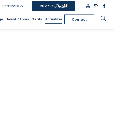
02 90 22 00 72
RDV sur
ge
Avant / Après
Tarifs
Actualités
Contact
hirurgie de la silhouette
Épilation laser
Chirurgie intime
Liposuccion
Epilation laser des aisselles
Nymphoplastie de réduction
Lipofilling
Epilation laser du maillot
Labioplastie de réduction
Bodylift
Epilation laser des jambes
Lipostructure des grandes
Abdominoplastie
Les autres zones traitées
lèvres
Brachioplastie
Epilation laser homme
Augmentation de la verge par
Cruroplastie
Les Lasers
pénoplastie
Lifting des fesses
Epilation électrique
Augmentation des fesses
Chirurgie post-bariatrique