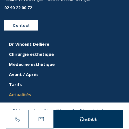
02 90 22 00 72
Contact
Dr Vincent Dellière
Chirurgie esthétique
Médecine esthétique
Avant / Après
Tarifs
Actualités
Déclaration de confidentialité
Conditions générales
Création : Agence Sauvage /
Agence Antipodes Médical
N° RPPS : 10100396190